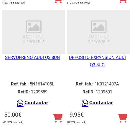
148,76
€
123,97
€
SERVOFRENO AUDI Q3 8UG
DEPOSITO EXPANSION AUDI
Q3 8UG
Ref. fab.:
5N1614105L
Ref. fab.:
1K0121407A
RefID:
1209589
RefID:
1209591
Contactar
Contactar
Utilizamos cookies para ofrecerte la mejor experiencia en
nuestra web.
50,00
€
9,95
€
Puedes aprender más sobre qué cookies utilizamos o
desactivarlas en los
ajustes
.
41,32
€
8,22
€