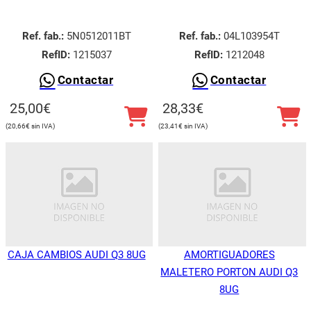
Ref. fab.:
5N0512011BT
Ref. fab.:
04L103954T
RefID:
1215037
RefID:
1212048
Contactar
Contactar
25,00
€
28,33
€
20,66
€
23,41
€
CAJA CAMBIOS AUDI Q3 8UG
AMORTIGUADORES
MALETERO PORTON AUDI Q3
8UG