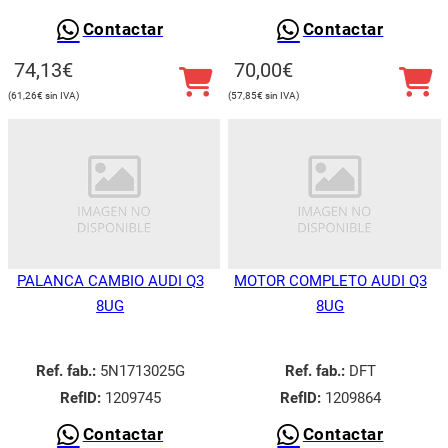
Contactar
Contactar
74,13
€
70,00
€
61,26
€
57,85
€
PALANCA CAMBIO AUDI Q3
MOTOR COMPLETO AUDI Q3
8UG
8UG
Ref. fab.:
5N1713025G
Ref. fab.:
DFT
RefID:
1209745
RefID:
1209864
Contactar
Contactar