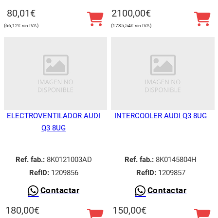
80,01
€
2100,00
€
66,12
€
1735,54
€
ELECTROVENTILADOR AUDI
INTERCOOLER AUDI Q3 8UG
Q3 8UG
Ref. fab.:
8K0121003AD
Ref. fab.:
8K0145804H
RefID:
1209856
RefID:
1209857
Contactar
Contactar
180,00
€
150,00
€