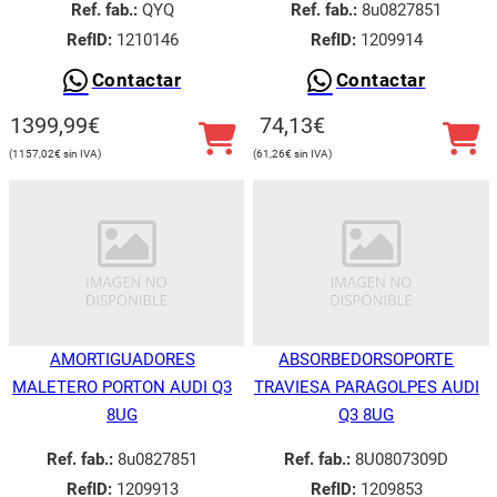
Ref. fab.:
QYQ
Ref. fab.:
8u0827851
RefID:
1210146
RefID:
1209914
Contactar
Contactar
1399,99
€
74,13
€
1157,02
€
61,26
€
AMORTIGUADORES
ABSORBEDORSOPORTE
MALETERO PORTON AUDI Q3
TRAVIESA PARAGOLPES AUDI
8UG
Q3 8UG
Ref. fab.:
8u0827851
Ref. fab.:
8U0807309D
RefID:
1209913
RefID:
1209853