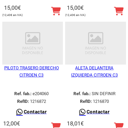
15,00
€
15,00
€
12,40
€
12,40
€
PILOTO TRASERO DERECHO
ALETA DELANTERA
CITROEN C3
IZQUIERDA CITROEN C3
Ref. fab.:
e204060
Ref. fab.:
SIN DEFINIR
RefID:
1216872
RefID:
1216870
Contactar
Contactar
12,00
€
18,01
€