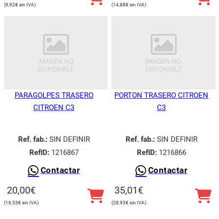
9,92
€
14,88
€
PARAGOLPES TRASERO
PORTON TRASERO CITROEN
CITROEN C3
C3
Ref. fab.:
SIN DEFINIR
Ref. fab.:
SIN DEFINIR
RefID:
1216867
RefID:
1216866
Contactar
Contactar
Utilizamos cookies para ofrecerte la mejor experiencia en
nuestra web.
20,00
€
35,01
€
Puedes aprender más sobre qué cookies utilizamos o
desactivarlas en los
ajustes
.
16,53
€
28,93
€