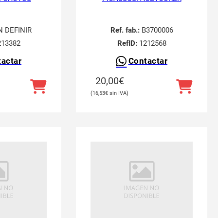
N DEFINIR
Ref. fab.:
B3700006
13382
RefID:
1212568
actar
Contactar
20,00
€
16,53
€