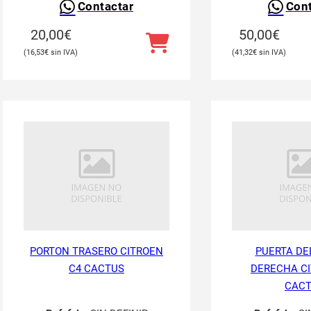
Contactar
Cont
20,00
€
50,00
€
16,53
€
41,32
€
PORTON TRASERO CITROEN
PUERTA DE
C4 CACTUS
DERECHA CI
CAC