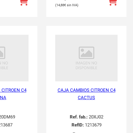
14,88
€
 CITROEN C4
CAJA CAMBIOS CITROEN C4
INA
CACTUS
20DM69
Ref. fab.:
20XJ02
13687
RefID:
1213679