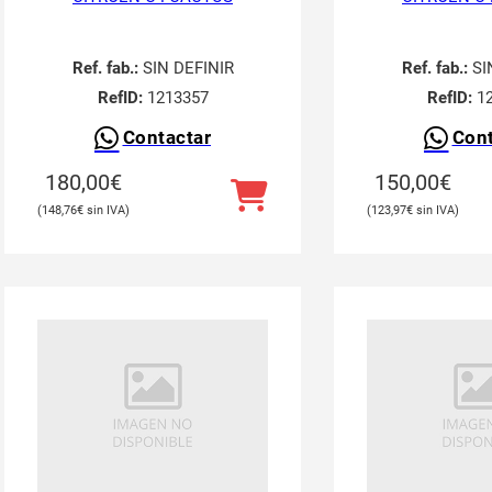
Ref. fab.:
SIN DEFINIR
Ref. fab.:
SI
RefID:
1213357
RefID:
12
Contactar
Cont
180,00
€
150,00
€
148,76
€
123,97
€