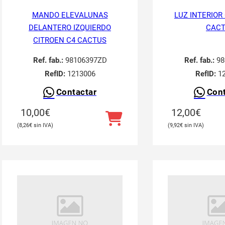
MANDO ELEVALUNAS
LUZ INTERIOR
DELANTERO IZQUIERDO
CAC
CITROEN C4 CACTUS
Ref. fab.:
98106397ZD
Ref. fab.:
98
RefID:
1213006
RefID:
12
Contactar
Cont
10,00
€
12,00
€
8,26
€
9,92
€