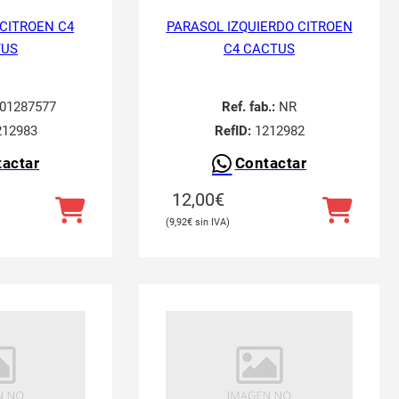
 CITROEN C4
PARASOL IZQUIERDO CITROEN
TUS
C4 CACTUS
01287577
Ref. fab.:
NR
12983
RefID:
1212982
actar
Contactar
12,00
€
9,92
€