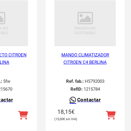
ETO CITROEN
MANDO CLIMATIZADOR
LINA
CITROEN C4 BERLINA
.:
5fw
Ref. fab.:
H5792003
15670
RefID:
1215784
actar
Contactar
18,15
€
15,00
€