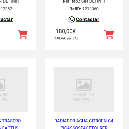
N DEFINIR
Ref. fab.:
SIN DEFINIR
13362
RefID:
1213360
actar
Contactar
180,00
€
148,76
€
 TRASERO
RADIADOR AGUA CITROEN C4
4 CACTUS
PICASSOSPACETOURER