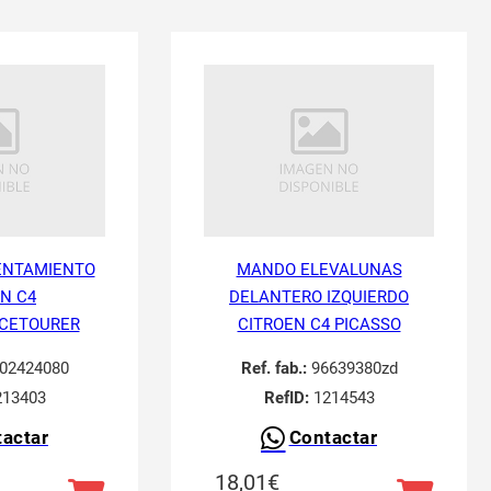
ENTAMIENTO
MANDO ELEVALUNAS
N C4
DELANTERO IZQUIERDO
ACETOURER
CITROEN C4 PICASSO
02424080
Ref. fab.:
96639380zd
13403
RefID:
1214543
actar
Contactar
18,01
€