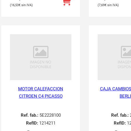
16,53
€
7,69
€
MOTOR CALEFACCION
CAJA CAMBIOS
CITROEN C4 PICASSO
BERL
Ref. fab.:
5E2228100
Ref. fab.:
RefID:
1214211
RefID:
12