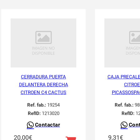
CERRADURA PUERTA
CAJA PRECAL
DELANTERA DERECHA
CITROE
CITROEN C4 CACTUS
PICASSOSP
Ref. fab.:
19254
Ref. fab.:
98
RefID:
1213020
RefID:
12
Contactar
Cont
20,00
€
9,31
€