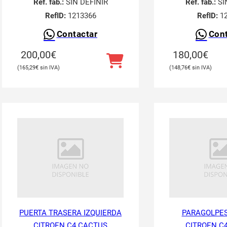
Ref. fab.:
SIN DEFINIR
Ref. fab.:
SI
RefID:
1213366
RefID:
12
Contactar
Cont
200,00
€
180,00
€
165,29
€
148,76
€
PUERTA TRASERA IZQUIERDA
PARAGOLPES
CITROEN C4 CACTUS
CITROEN C