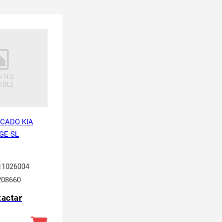
ICADO KIA
GE SL
1026004
08660
actar