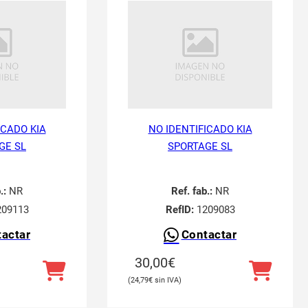
ICADO KIA
NO IDENTIFICADO KIA
GE SL
SPORTAGE SL
.:
NR
Ref. fab.:
NR
09113
RefID:
1209083
actar
Contactar
30,00
€
24,79
€