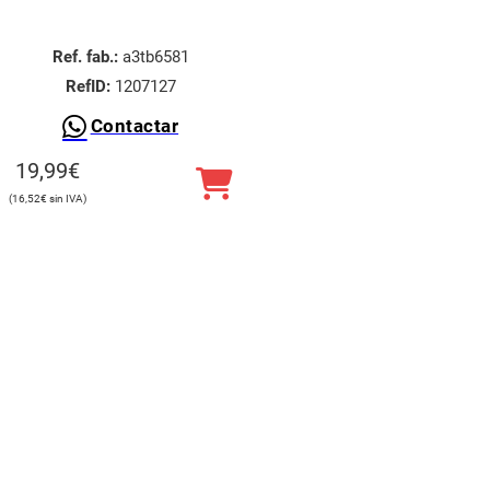
Ref. fab.:
a3tb6581
RefID:
1207127
Contactar
19,99
€
16,52
€