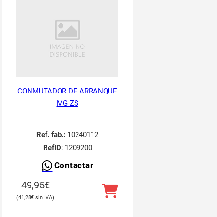
CONMUTADOR DE ARRANQUE
MG ZS
Ref. fab.:
10240112
RefID:
1209200
Contactar
49,95
€
41,28
€