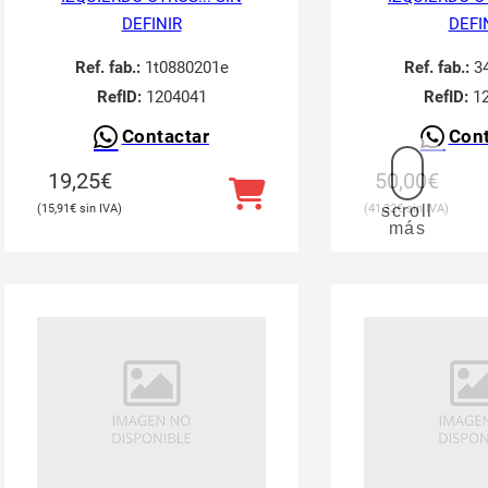
DEFINIR
DEFI
Ref. fab.:
1t0880201e
Ref. fab.:
34
RefID:
1204041
RefID:
12
Contactar
Cont
19,25
€
50,00
€
scroll
15,91
€
41,32
€
más