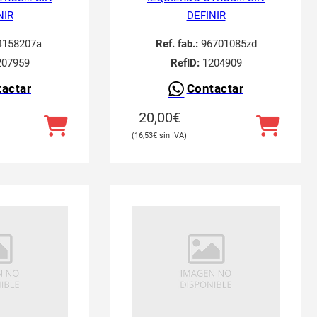
NIR
DEFINIR
158207a
Ref. fab.:
96701085zd
07959
RefID:
1204909
actar
Contactar
20,00
€
16,53
€