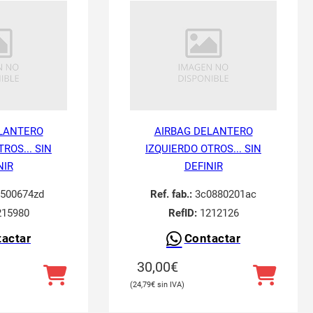
LANTERO
AIRBAG DELANTERO
ROS... SIN
IZQUIERDO OTROS... SIN
NIR
DEFINIR
500674zd
Ref. fab.:
3c0880201ac
15980
RefID:
1212126
actar
Contactar
30,00
€
24,79
€