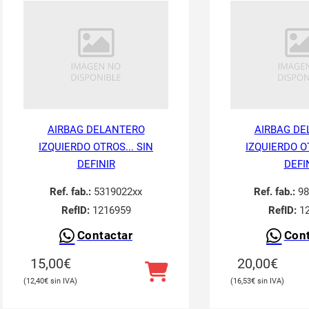
AIRBAG DELANTERO
AIRBAG DE
IZQUIERDO OTROS... SIN
IZQUIERDO OT
DEFINIR
DEFI
Ref. fab.:
5319022xx
Ref. fab.:
98
RefID:
1216959
RefID:
12
Contactar
Cont
15,00
€
20,00
€
12,40
€
16,53
€