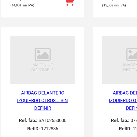
14,88
€
15,00
€
AIRBAG DELANTERO
AIRBAG DE
IZQUIERDO OTROS... SIN
IZQUIERDO OT
DEFINIR
DEFI
Ref. fab.:
SA102550000
Ref. fab.:
07
RefID:
1212886
RefID:
12