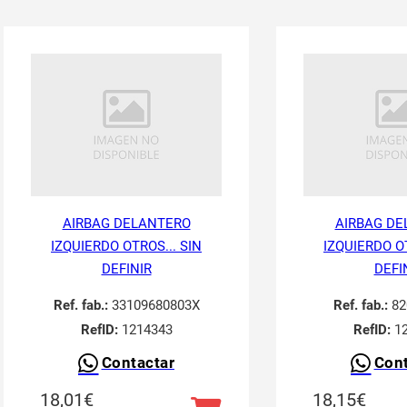
AIRBAG DELANTERO
AIRBAG DE
IZQUIERDO OTROS... SIN
IZQUIERDO OT
DEFINIR
DEFI
Ref. fab.:
33109680803X
Ref. fab.:
82
RefID:
1214343
RefID:
12
Contactar
Cont
18,01
€
18,15
€