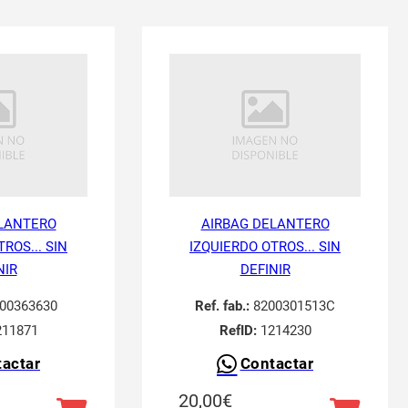
LANTERO
AIRBAG DELANTERO
ROS... SIN
IZQUIERDO OTROS... SIN
NIR
DEFINIR
00363630
Ref. fab.:
8200301513C
11871
RefID:
1214230
actar
Contactar
20,00
€