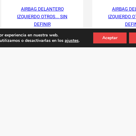
AIRBAG DELANTERO
AIRBAG DE
IZQUIERDO OTROS... SIN
IZQUIERDO OT
DEFINIR
DEFI
or experiencia en nuestra web.
Ref. fab.:
569001H00
Ref. fab.:
A
Aceptar
tilizamos o desactivarlas en los
ajustes
.
RefID:
1202435
RefID:
11
Contactar
Cont
20,00
€
30,25
€
16,53
€
25,00
€