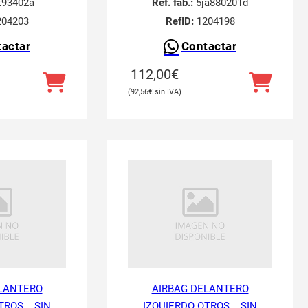
t93402a
Ref. fab.:
5ja880201d
04203
RefID:
1204198
actar
Contactar
112,00
€
92,56
€
LANTERO
AIRBAG DELANTERO
ROS... SIN
IZQUIERDO OTROS... SIN