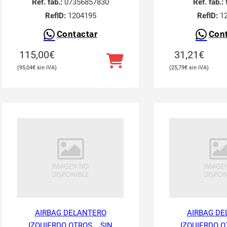
Ref. fab.:
07356857830
Ref. fab.:
RefID:
1204195
RefID:
12
Contactar
Cont
115,00
€
31,21
€
95,04
€
25,79
€
AIRBAG DELANTERO
AIRBAG DE
IZQUIERDO OTROS... SIN
IZQUIERDO OT