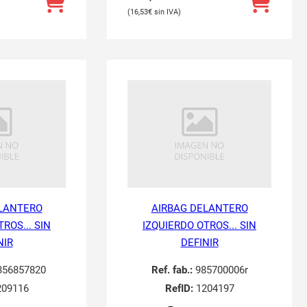
16,53
€
LANTERO
AIRBAG DELANTERO
ROS... SIN
IZQUIERDO OTROS... SIN
NIR
DEFINIR
356857820
Ref. fab.:
985700006r
09116
RefID:
1204197