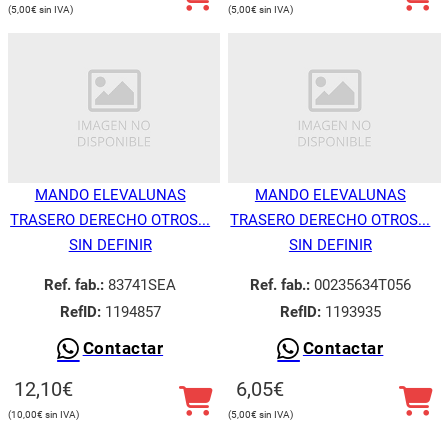
5,00
€
5,00
€
MANDO ELEVALUNAS
MANDO ELEVALUNAS
TRASERO DERECHO OTROS...
TRASERO DERECHO OTROS...
SIN DEFINIR
SIN DEFINIR
Ref. fab.:
83741SEA
Ref. fab.:
00235634T056
RefID:
1194857
RefID:
1193935
Contactar
Contactar
Utilizamos cookies para ofrecerte la mejor experiencia en
nuestra web.
12,10
€
6,05
€
Puedes aprender más sobre qué cookies utilizamos o
desactivarlas en los
ajustes
.
10,00
€
5,00
€