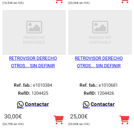
16,53
€
33,06
€
RETROVISOR DERECHO
RETROVISOR DERECHO
OTROS... SIN DEFINIR
OTROS... SIN DEFINIR
Ref. fab.:
e1010384
Ref. fab.:
e1010681
RefID:
1204425
RefID:
1204426
Contactar
Contactar
Utilizamos cookies para ofrecerte la mejor experiencia en
nuestra web.
30,00
€
25,00
€
Puedes aprender más sobre qué cookies utilizamos o
desactivarlas en los
ajustes
.
24,79
€
20,66
€