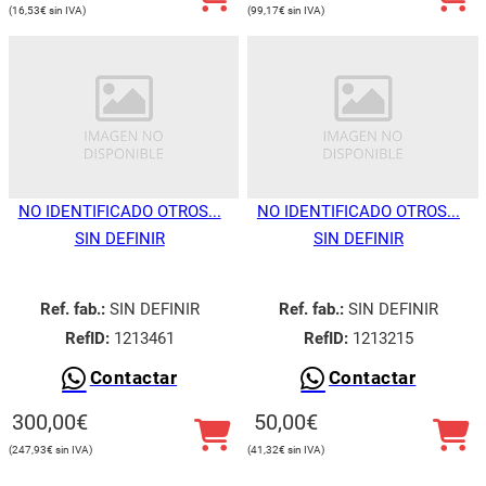
16,53
€
99,17
€
NO IDENTIFICADO OTROS...
NO IDENTIFICADO OTROS...
SIN DEFINIR
SIN DEFINIR
Ref. fab.:
SIN DEFINIR
Ref. fab.:
SIN DEFINIR
RefID:
1213461
RefID:
1213215
Contactar
Contactar
Utilizamos cookies para ofrecerte la mejor experiencia en
nuestra web.
300,00
€
50,00
€
Puedes aprender más sobre qué cookies utilizamos o
desactivarlas en los
ajustes
.
247,93
€
41,32
€