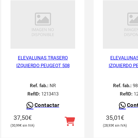
ELEVALUNAS TRASERO
ELEVALUNAS
IZQUIERDO PEUGEOT 508
IZQUIERDO P
Ref. fab.:
NR
Ref. fab.:
98
RefID:
1213413
RefID:
12
Contactar
Cont
37,50
€
35,01
€
30,99
€
28,93
€