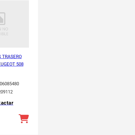
 TRASERO
EUGEOT 508
06085480
09112
actar