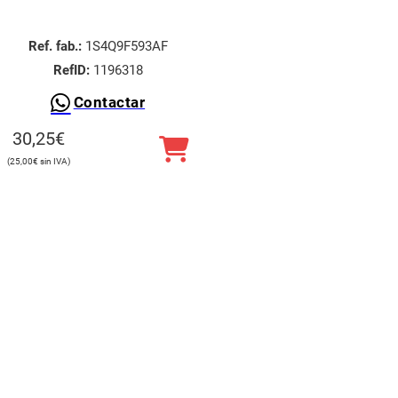
Ref. fab.:
1S4Q9F593AF
RefID:
1196318
Contactar
30,25
€
25,00
€