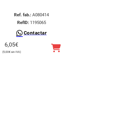
Ref. fab.:
A080414
RefID:
1195065
Contactar
6,05
€
5,00
€