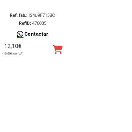
Ref. fab.:
IS4U9F715BC
RefID:
476005
Contactar
12,10
€
10,00
€