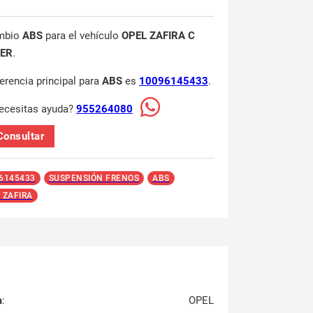
mbio
ABS
para el vehículo
OPEL ZAFIRA C
ER
.
ferencia principal para
ABS
es
10096145433
.
ecesitas ayuda?
955264080
Consultar
6145433
SUSPENSIÓN FRENOS
ABS
 ZAFIRA
a
:
OPEL