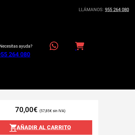
LLÁMANOS:
955 264 080
Necesitas ayuda?
955 264 080
70,00
€
57,85
€
AÑADIR AL CARRITO