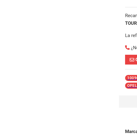
Reca
TOUR
La re
¿N
1009
OPEL
Marc