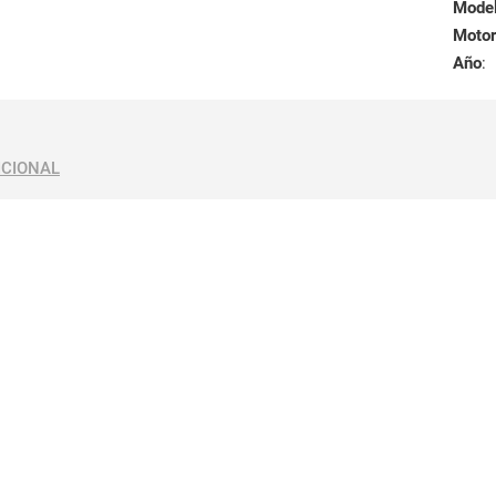
Mode
Motor
Año
:
ICIONAL