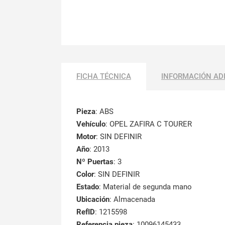
FICHA TÉCNICA
INFORMACIÓN AD
Pieza
: ABS
Vehículo
: OPEL ZAFIRA C TOURER
Motor
: SIN DEFINIR
Año
: 2013
Nº Puertas
: 3
Color
: SIN DEFINIR
Estado
: Material de segunda mano
Ubicación
: Almacenada
RefID
: 1215598
Referencia pieza
: 10096145433