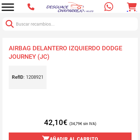
Buscar:
AIRBAG DELANTERO IZQUIERDO DODGE
JOURNEY (JC)
RefID
:
1208921
42,10
€
34,79
€
AÑADIR AL CARRITO