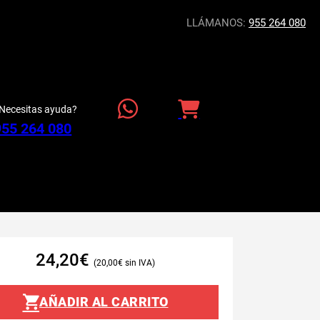
LLÁMANOS:
955 264 080
Necesitas ayuda?
955 264 080
24,20
€
20,00
€
AÑADIR AL CARRITO