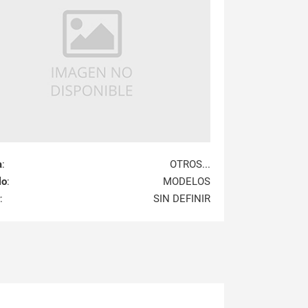
a
:
OTROS...
lo
:
MODELOS
:
SIN DEFINIR