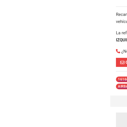
Reca
vehíc
La re
IZQU
¿N
1616
AIRB