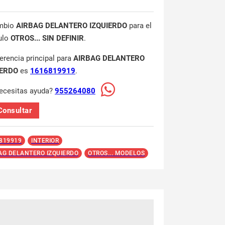
mbio
AIRBAG DELANTERO IZQUIERDO
para el
ulo
OTROS... SIN DEFINIR
.
ferencia principal para
AIRBAG DELANTERO
IERDO
es
1616819919
.
ecesitas ayuda?
955264080
Consultar
819919
INTERIOR
AG DELANTERO IZQUIERDO
OTROS... MODELOS