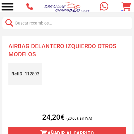
Buscar:
AIRBAG DELANTERO IZQUIERDO OTROS
MODELOS
RefID
:
112893
24,20
€
20,00
€
AÑADIR AL CARRITO