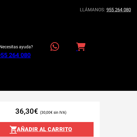
LLÁMANOS:
955 264 080
Necesitas ayuda?
955 264 080
36,30
€
30,00
€
AÑADIR AL CARRITO