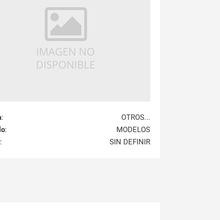
a
:
OTROS...
lo
:
MODELOS
:
SIN DEFINIR