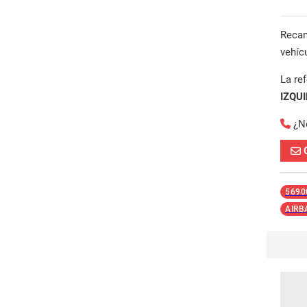
Reca
vehíc
La re
IZQU
¿N
5690
AIRB