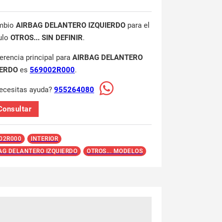
mbio
AIRBAG DELANTERO IZQUIERDO
para el
ulo
OTROS... SIN DEFINIR
.
ferencia principal para
AIRBAG DELANTERO
IERDO
es
569002R000
.
ecesitas ayuda?
955264080
Consultar
02R000
INTERIOR
AG DELANTERO IZQUIERDO
OTROS... MODELOS