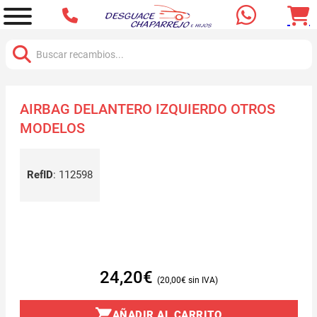
Buscar:
AIRBAG DELANTERO IZQUIERDO OTROS
MODELOS
RefID
:
112598
24,20
€
20,00
€
AÑADIR AL CARRITO