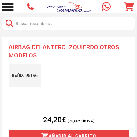
Buscar:
AIRBAG DELANTERO IZQUIERDO OTROS
MODELOS
RefID
:
95196
24,20
€
20,00
€
AÑADIR AL CARRITO