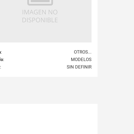
a
:
OTROS...
lo
:
MODELOS
:
SIN DEFINIR