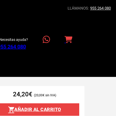
LLÁMANOS:
955 264 080
Necesitas ayuda?
955 264 080
24,20
€
20,00
€
AÑADIR AL CARRITO