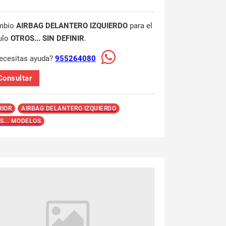
mbio
AIRBAG DELANTERO IZQUIERDO
para el
ulo
OTROS... SIN DEFINIR
.
ecesitas ayuda?
955264080
Consultar
RIOR
AIRBAG DELANTERO IZQUIERDO
S... MODELOS