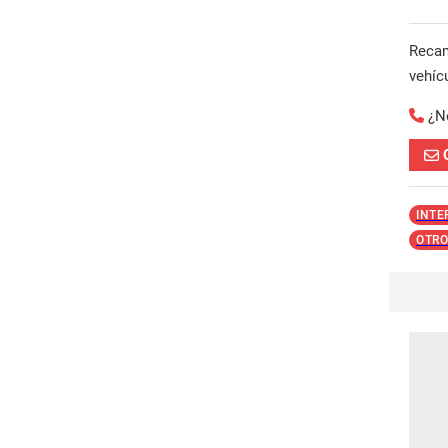
Reca
vehíc
¿N
INTE
OTRO