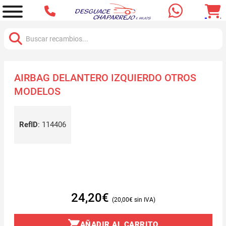
Buscar:
AIRBAG DELANTERO IZQUIERDO OTROS
MODELOS
RefID
:
114406
24,20
€
20,00
€
AÑADIR AL CARRITO