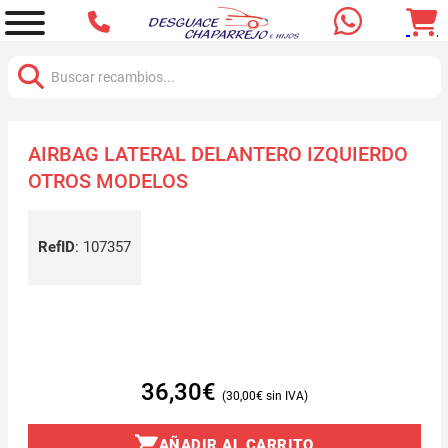
Buscar:
AIRBAG LATERAL DELANTERO IZQUIERDO
OTROS MODELOS
RefID
:
107357
36,30
€
30,00
€
AÑADIR AL CARRITO