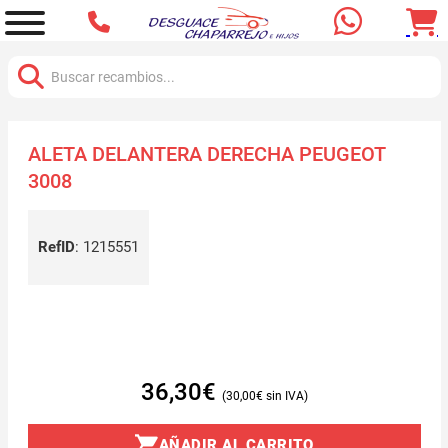
Buscar:
ALETA DELANTERA DERECHA PEUGEOT
3008
RefID
:
1215551
36,30
€
30,00
€
AÑADIR AL CARRITO