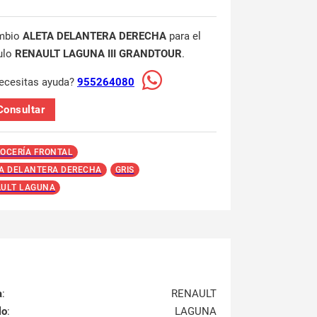
mbio
ALETA DELANTERA DERECHA
para el
ulo
RENAULT LAGUNA III GRANDTOUR
.
ecesitas ayuda?
955264080
Consultar
OCERÍA FRONTAL
A DELANTERA DERECHA
GRIS
ULT LAGUNA
a
:
RENAULT
lo
:
LAGUNA