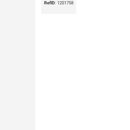
RefID
:
1201758