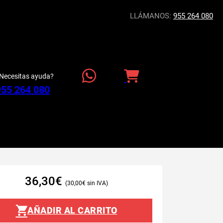
LLÁMANOS:
955 264 080
Necesitas ayuda?
955 264 080
36,30
€
30,00
€
AÑADIR AL CARRITO