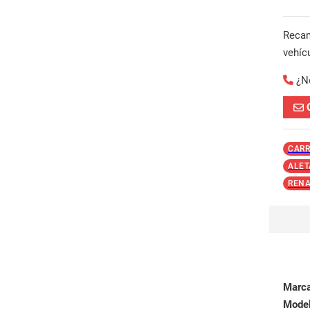
Reca
vehíc
¿N
CARR
ALET
RENA
Marc
Mode