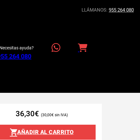
LLÁMANOS:
955 264 080
Necesitas ayuda?
955 264 080
36,30
€
30,00
€
AÑADIR AL CARRITO