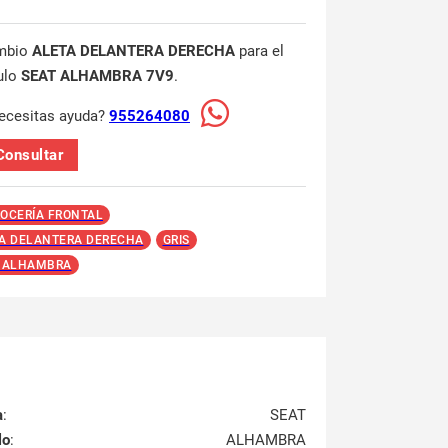
mbio
ALETA DELANTERA DERECHA
para el
ulo
SEAT ALHAMBRA 7V9
.
ecesitas ayuda?
955264080
Consultar
OCERÍA FRONTAL
A DELANTERA DERECHA
GRIS
 ALHAMBRA
a
:
SEAT
lo
:
ALHAMBRA