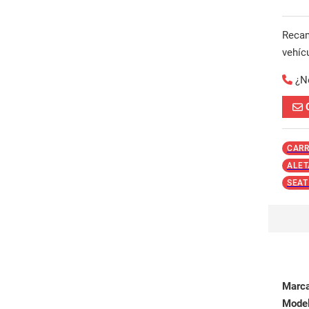
Reca
vehíc
¿N
CARR
ALET
SEAT
Marc
Mode