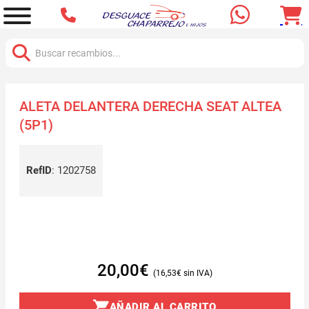
Buscar:
ALETA DELANTERA DERECHA SEAT ALTEA
(5P1)
RefID
:
1202758
20,00
€
16,53
€
AÑADIR AL CARRITO