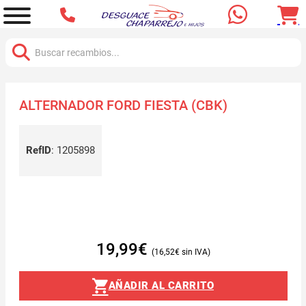
Buscar:
ALTERNADOR FORD FIESTA (CBK)
RefID
:
1205898
19,99
€
16,52
€
AÑADIR AL CARRITO