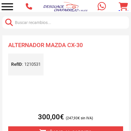
Buscar:
ALTERNADOR MAZDA CX-30
RefID
:
1210531
300,00
€
247,93
€