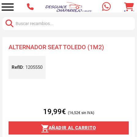
Buscar:
ALTERNADOR SEAT TOLEDO (1M2)
RefID
:
1205550
19,99
€
16,52
€
AÑADIR AL CARRITO