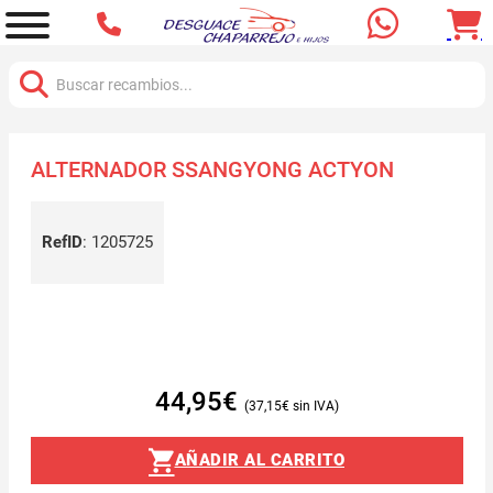
Buscar:
ALTERNADOR SSANGYONG ACTYON
RefID
:
1205725
44,95
€
37,15
€
AÑADIR AL CARRITO