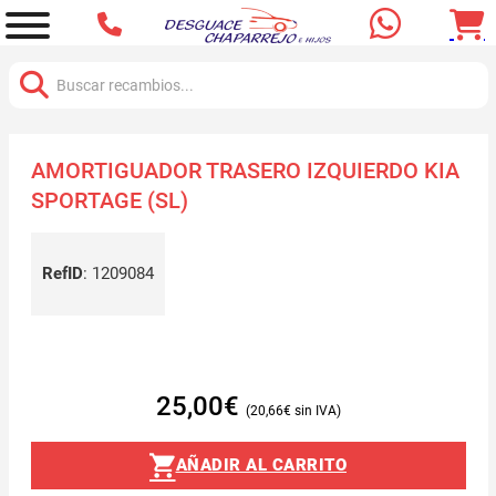
Buscar:
AMORTIGUADOR TRASERO IZQUIERDO KIA
SPORTAGE (SL)
RefID
:
1209084
25,00
€
20,66
€
AÑADIR AL CARRITO