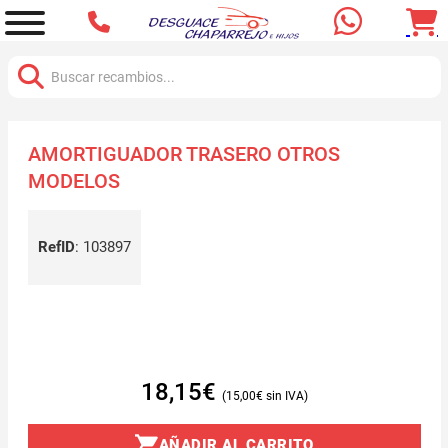
Buscar:
AMORTIGUADOR TRASERO OTROS
MODELOS
RefID
:
103897
18,15
€
15,00
€
AÑADIR AL CARRITO