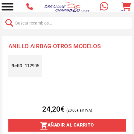
Buscar:
ANILLO AIRBAG OTROS MODELOS
RefID
:
112905
24,20
€
20,00
€
AÑADIR AL CARRITO