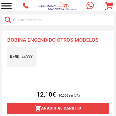
Buscar:
BOBINA ENCENDIDO OTROS MODELOS
RefID
:
440391
12,10
€
10,00
€
AÑADIR AL CARRITO