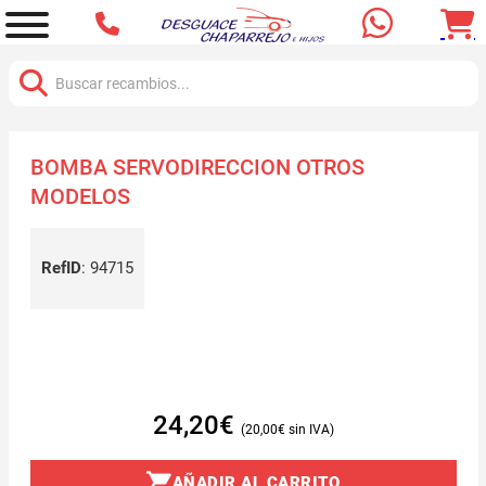
Buscar:
BOMBA SERVODIRECCION OTROS
MODELOS
RefID
:
94715
24,20
€
20,00
€
AÑADIR AL CARRITO