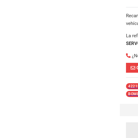
Reca
vehíc
La re
SERV
¿N
4221
BOMB