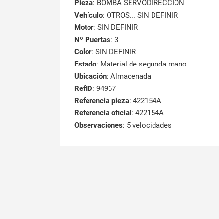
Pieza
: BOMBA SERVODIRECCION
Vehículo
: OTROS... SIN DEFINIR
Motor
: SIN DEFINIR
Nº Puertas
: 3
Color
: SIN DEFINIR
Estado
: Material de segunda mano
Ubicación
: Almacenada
RefID
: 94967
Referencia pieza
: 422154A
Referencia oficial
: 422154A
Observaciones
:
5 velocidades