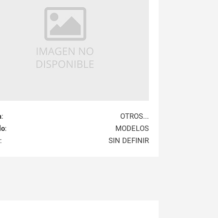
a
:
OTROS...
lo
:
MODELOS
:
SIN DEFINIR