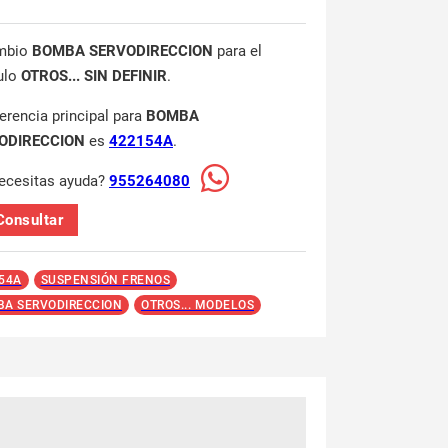
mbio
BOMBA SERVODIRECCION
para el
ulo
OTROS... SIN DEFINIR
.
ferencia principal para
BOMBA
ODIRECCION
es
422154A
.
ecesitas ayuda?
955264080
Consultar
54A
SUSPENSIÓN FRENOS
A SERVODIRECCION
OTROS... MODELOS