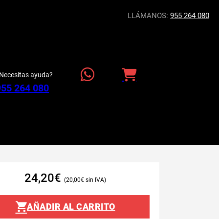
LLÁMANOS:
955 264 080
Necesitas ayuda?
955 264 080
24,20
€
20,00
€
AÑADIR AL CARRITO