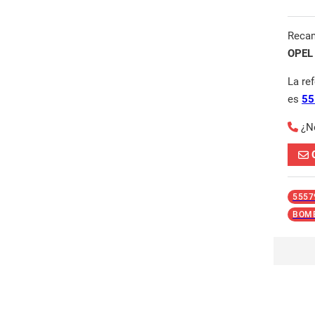
Reca
OPEL
La re
es
55
¿N
5557
BOM