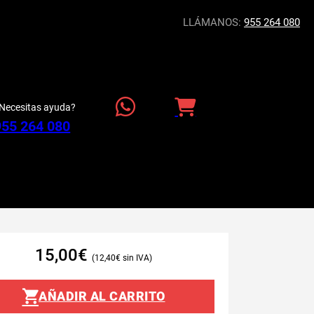
LLÁMANOS:
955 264 080
Necesitas ayuda?
955 264 080
15,00
€
12,40
€
AÑADIR AL CARRITO