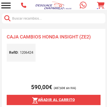
Buscar:
CAJA CAMBIOS HONDA INSIGHT (ZE2)
RefID
:
1206424
590,00
€
487,60
€
AÑADIR AL CARRITO