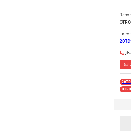
Reca
OTROS
La re
20TD
¿N
20TD
OTRO