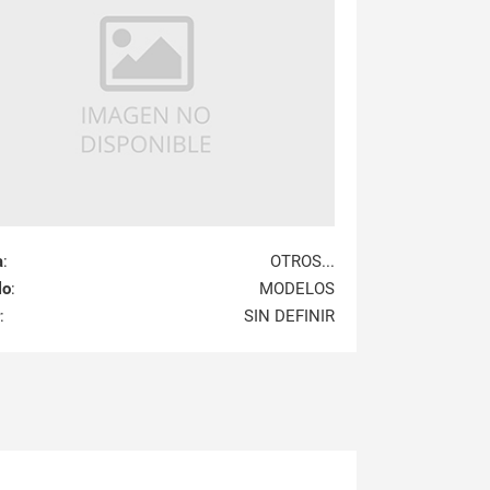
a
:
OTROS...
lo
:
MODELOS
:
SIN DEFINIR