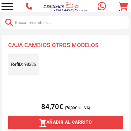
Buscar:
CAJA CAMBIOS OTROS MODELOS
RefID
:
98286
84,70
€
70,00
€
AÑADIR AL CARRITO