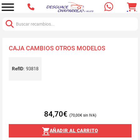
Buscar:
CAJA CAMBIOS OTROS MODELOS
RefID
:
93818
84,70
€
70,00
€
AÑADIR AL CARRITO