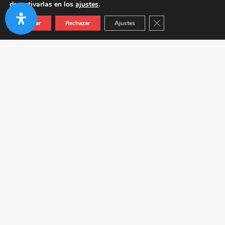
desactivarlas en los
ajustes
.
Cerrar el banner de co
Aceptar
Rechazar
Ajustes
Autovía A-92 KM 24.5 (Junto a Venta Híspalis) 41410