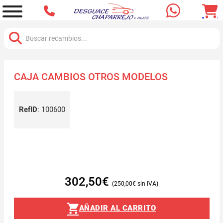
Buscar:
CAJA CAMBIOS OTROS MODELOS
RefID
:
100600
302,50
€
250,00
€
AÑADIR AL CARRITO