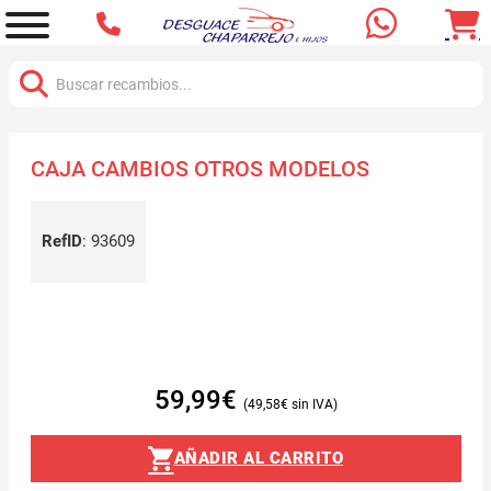
Buscar:
CAJA CAMBIOS OTROS MODELOS
RefID
:
93609
59,99
€
49,58
€
AÑADIR AL CARRITO