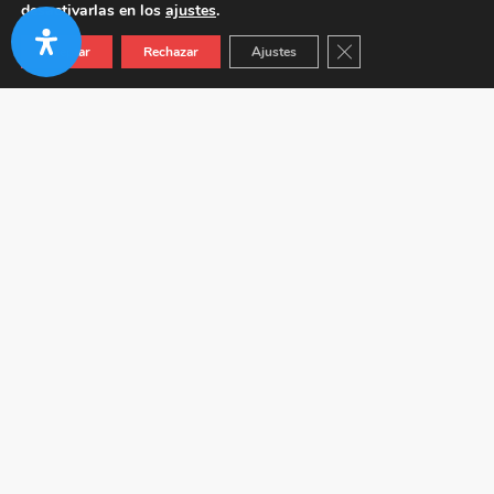
desactivarlas en los
ajustes
.
Cerrar el banner de co
Aceptar
Rechazar
Ajustes
Autovía A-92 KM 24.5 (Junto a Venta Híspalis) 41410