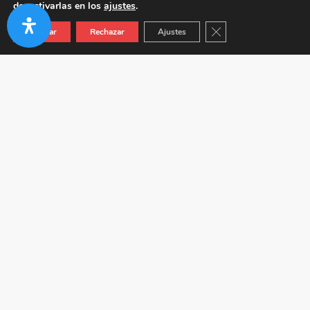
desactivarlas en los
ajustes
.
Cerrar el banner de co
Aceptar
Rechazar
Ajustes
Autovía A-92 KM 24.5 (Junto a Venta Híspalis) 41410