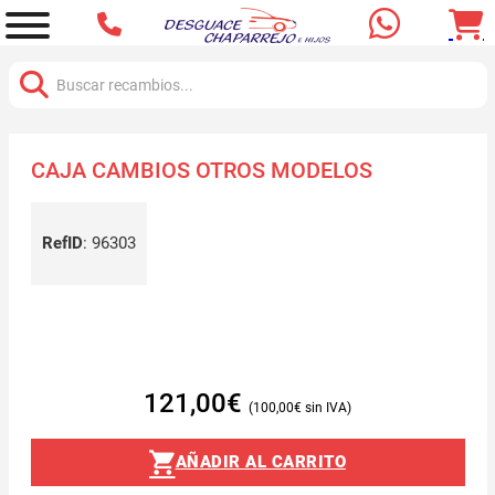
Buscar:
CAJA CAMBIOS OTROS MODELOS
RefID
:
96303
121,00
€
100,00
€
AÑADIR AL CARRITO