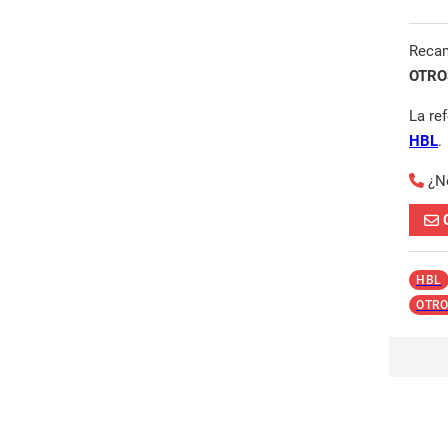
Reca
OTROS
La re
HBL
.
¿N
HBL
OTRO