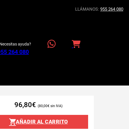
LLÁMANOS:
955 264 080
Necesitas ayuda?
955 264 080
96,80
€
80,00
€
AÑADIR AL CARRITO