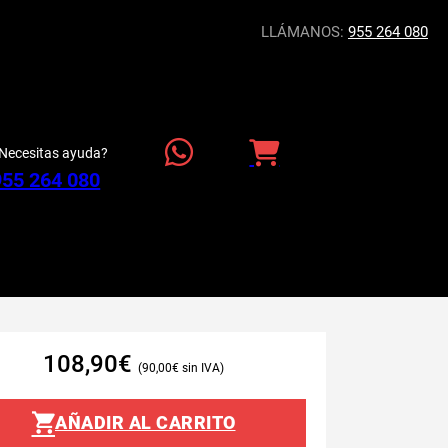
LLÁMANOS:
955 264 080
Necesitas ayuda?
955 264 080
108,90
€
90,00
€
AÑADIR AL CARRITO