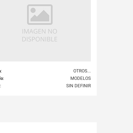
a
:
OTROS...
lo
:
MODELOS
:
SIN DEFINIR