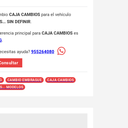
mbio
CAJA CAMBIOS
para el vehículo
... SIN DEFINIR
.
ferencia principal para
CAJA CAMBIOS
es
G
.
ecesitas ayuda?
955264080
Consultar
G
CAMBIO EMBRAGUE
CAJA CAMBIOS
S... MODELOS