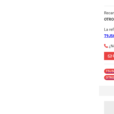
Reca
OTROS
La re
T9J5
¿N
T9J5
OTRO