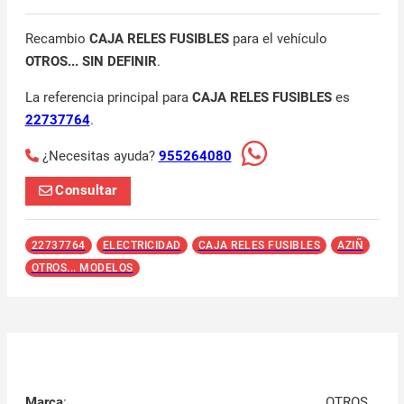
Recambio
CAJA RELES FUSIBLES
para el vehículo
OTROS... SIN DEFINIR
.
La referencia principal para
CAJA RELES FUSIBLES
es
22737764
.
¿Necesitas ayuda?
955264080
Consultar
22737764
ELECTRICIDAD
CAJA RELES FUSIBLES
AZIÑ
OTROS... MODELOS
Marca
:
OTROS...