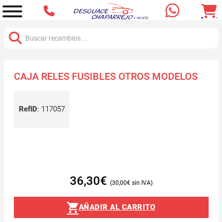
Buscar:
CAJA RELES FUSIBLES OTROS MODELOS
RefID
:
117057
36,30
€
30,00
€
AÑADIR AL CARRITO