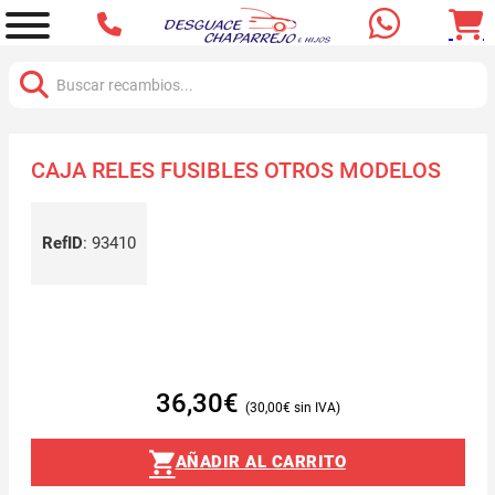
Buscar:
CAJA RELES FUSIBLES OTROS MODELOS
RefID
:
93410
36,30
€
30,00
€
AÑADIR AL CARRITO